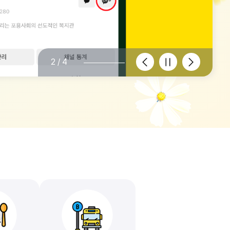
이
정
다
2/4
전
지
음