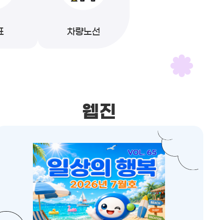
표
차량노선
웹진