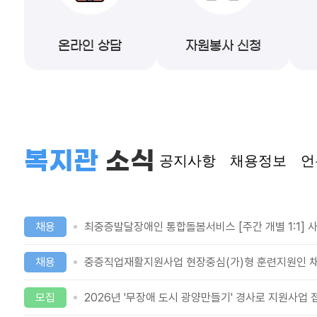
온라인 상담
자원봉사 신청
복지관
소식
공지사항
채용정보
언
채용
최중증발달장애인 통합돌봄서비스 [주간 개별 1:1] 
채용
중증직업재활지원사업 현장중심(가)형 훈련지원인 채
모집
2026년 '무장애 도시 광양만들기' 경사로 지원사업 