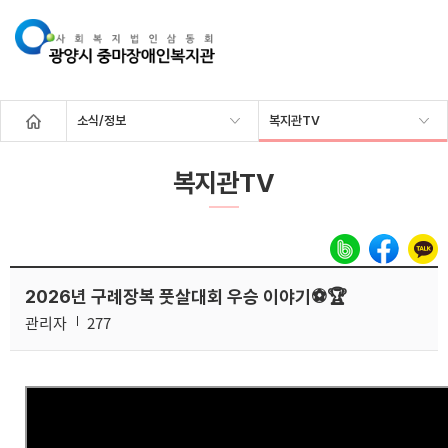
소식/정보
복지관TV
복지관TV
2026년 구례장복 풋살대회 우승 이야기⚽🏆
관리자
277