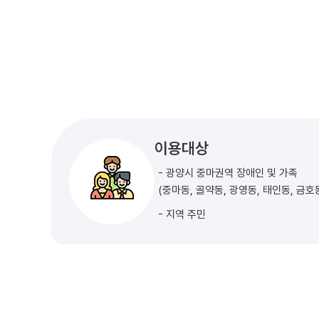
이용대상
- 광양시 중마권역 장애인 및 가족
(중마동, 골약동, 광영동, 태인동, 금호
- 지역 주민