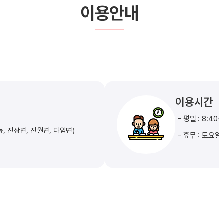
이용안내
이용시간
- 평일 : 8:4
동, 진상면, 진월면, 다압면)
- 휴무 : 토요