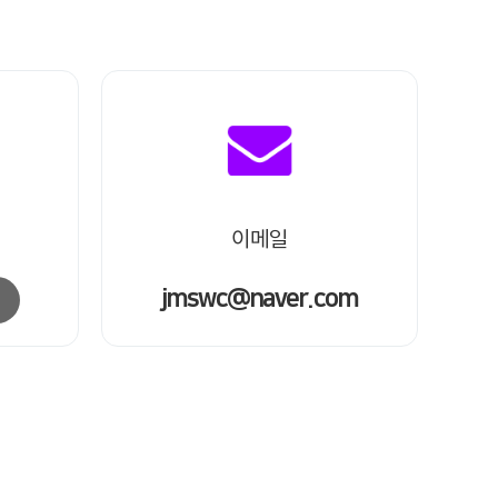
이메일
jmswc@naver.com