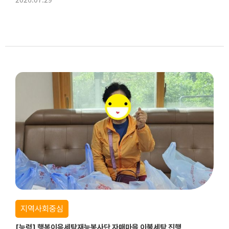
지역사회중심
[능력] 행복이음세탁재능봉사단 자매마을 이불세탁 진행