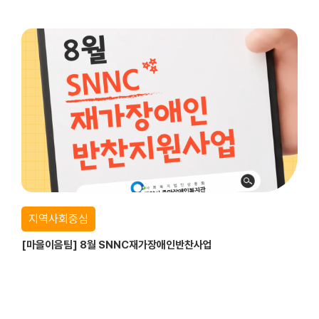
지역사회중심
[마을이음팀] 8월 SNNC재가장애인반찬사업