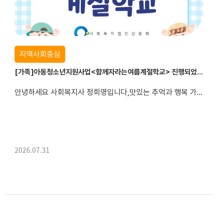
지역사회중심
[가족]아동청소년지원사업<함께자라는여름계절학교> 진행되었습니다.
안녕하세요 사회복지사 정희영입니다,맛있는 추억과 행복 가득했던 '함께자라는 계절학교'를 마쳤습니다!지난 7월 27일부터 31일까지, 우리 친구들과 함께한 '함께자라는 계절학교'가 모두 마무리되었습니다!5일간 텀블러 꾸미기부터 새싹인삼 깍두기, 다육 테라리움, 썬캐쳐, 그리고 피자 만들기까지!매일매일 새로운 활동을 하며 우리 아이들의 얼굴에 웃음꽃이 피어나는...
2026.07.31