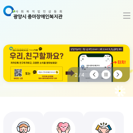
이
정
다
2/4
전
지
음