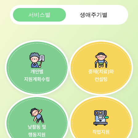
서비스별
생애주기별
개인별
중재(치료)와
지원계획수립
컨설팅
낮활동 및
직업지원
행동지원