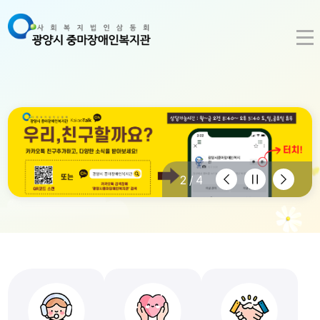
이
정
다
2/4
전
지
음