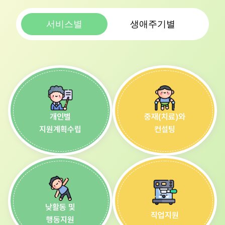
서비스별
생애주기별
개인별
중재(치료)와
지원계획수립
컨설팅
낮활동 및
직업지원
행동지원