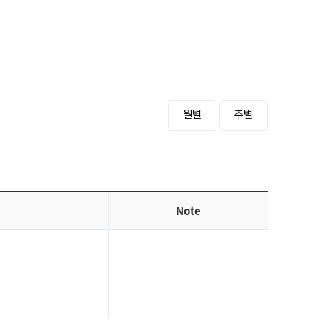
월별
주별
Note