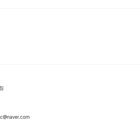
침
swc@naver.com