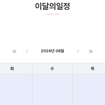
이달의일정
2026년 08월
화
수
목