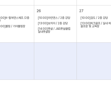
26
27
0:00]K-컬쳐댄스체조 /2층
[10:00]라인댄스 / 2층 강당
[10:00]검도 / 2층 강당
당
[13:00]보치아 / 2층 강당
[13:00]파크골프 / 실내 
4:00]볼링 / 가야볼링장
골프장 및 교육장
[14:00]풋살 / J&S풋살클럽
실내풋살장