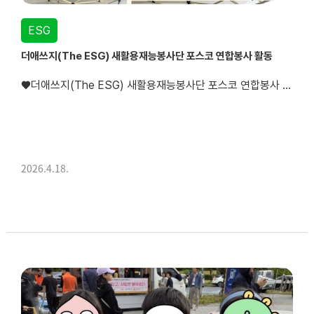
ESG
더애쓰지(The ESG) 새활용재능봉사단 포스코 연합봉사 활동
♥더애쓰지(The ESG) 새활용재능봉사단 포스코 연합봉사 활동♥오늘은 금호동 주민분들을 대상으로 커피찌꺼기를 활용한 체험부스를 운영했습니다.버려지는 커피찌꺼기를 새활용하여 방향제를 만들고, 커피찌꺼기로 만든 화분에 다육식물을 심어보는 뜻깊은 시간을 가졌습니다.특히 오늘은 아이들의 참여가 많아 더욱 활기찬 분위기 속에서 진행되었는데...
2026.4.18.