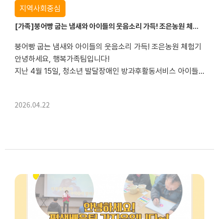
지역사회중심
[가족]붕어빵 굽는 냄새와 아이들의 웃음소리 가득! 조은농원 체험기
붕어빵 굽는 냄새와 아이들의 웃음소리 가득! 조은농원 체험기
안녕하세요, 행복가족팀입니다!
지난 4월 15일, 청소년 발달장애인 방과후활동서비스 아이들과 함께 달콤한 향기가 가득한 ‘조은농원’에 다녀왔습니다.
"내가 만든 붕어빵이 최고예요!"
2026.04.22
고사리 같은 손으로 직접 반죽을 붓고 팥소를 넣어 완성한 붕어빵! 노릇하...