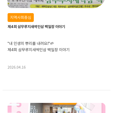
지역사회중심
제4회 삼무루지새싹인삼 백일장 이야기
"내 인생의 뿌리를 내려요!"🌱
제4회 삼무루지새싹인삼 백일장 이야기
안녕하세요, 중마장애인복지관입니다!
2026.04.16
어느덧 4회째를 맞이한 ‘삼무루지새싹인삼 백일장’이 16일, 여러분의 뜨거운 관심과 참여 속에 성황리에 마무리되었습니다.
그 생생하고 감동적인 현장 소식을 전해드립니다!
&nbs...