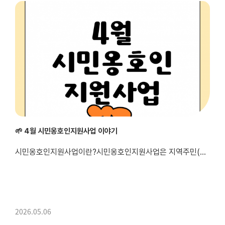
🌱 4월 시민옹호인지원사업 이야기
시민옹호인지원사업이란?시민옹호인지원사업은 지역주민(시민옹호인)과 장애당사자(피옹호인)가 1:1로 매칭되어, 일상 속 다양한 활동을 함께하며 관계를 형성하고 지역사회 안에서 함께 살아갈 수 있도록 지원하는 사업입니다. 이를 통해 장애인의 사회참여 기회를 확대하고, 정서적 지지와 권익 향상을 도모하고자 합니다.
2026.05.06
안녕하세요 😊광양시 중�...