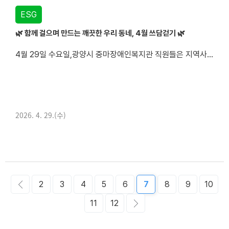
ESG
🌿 함께 걸으며 만드는 깨끗한 우리 동네, 4월 쓰담걷기 🌿
4월 29일 수요일,광양시 중마장애인복지관 직원들은 지역사회를 위한 환경정화 활동 ‘쓰담걷기’를 진행했습니다🚶‍♀️🚶‍♂️
광양시 중마장애인복지관은 윤리경영 실천의 일환으로매월 1회 직원들이 함께 참여하는 쓰담걷기 활동을 진행하며 깨끗한 지역 환경 조성과 ESG 실천에 함...
2026. 4. 29.(수)
2
3
4
5
6
7
8
9
10
11
12