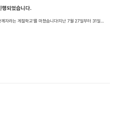
진행되었습니다.
안녕하세요 사회복지사 정희영입니다,맛있는 추억과 행복 가득했던 '함께자라는 계절학교'를 마쳤습니다!지난 7월 27일부터 31일까지, 우리 친구들과 함께한 '함께자라는 계절학교'가 모두 마무리되었습니다!5일간 텀블러 꾸미기부터 새싹인삼 깍두기, 다육 테라리움, 썬캐쳐, 그리고 피자 만들기까지!매일매일 새로운 활동을 하며 우리 아이들의 얼굴에 웃음꽃이 피어나는...