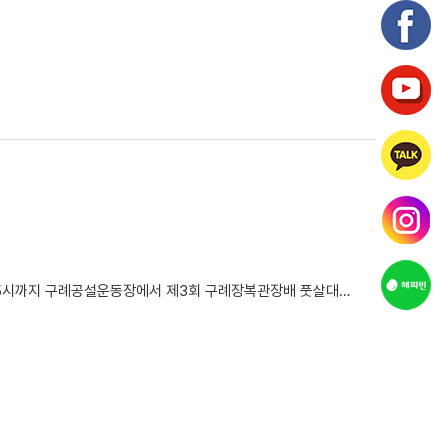
간이 확대되었다는 점입니다!기존에는 시간제 근무로 오후 ...
안녕하십니까 평생배움팀 임채홍입니다~^^지난 4월 4일(토) 9시~15시까지 구례공설운동장에서 제3회 구례장복관장배 풋살대회가 진행되었습니다.광주 전남 경남 지역 10개 팀이 참여하여 치열하게 경쟁하였는데요~대회의 결과는 같이 보시죠~~!!!