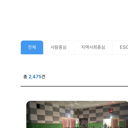
전체
사람중심
지역사회중심
ES
총
2,475
건