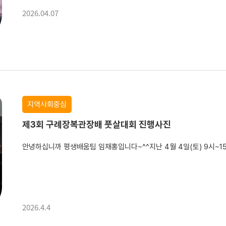
2026.04.07
올해 가장 큰 변화는 장애인일자리(일반형) 근무자 배치로카페 이용 시
지역사회중심
제3회 구례장복관장배 풋살대회 진행사진
2026.4.4