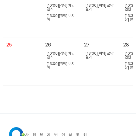
[10:00][강당] 챠밍
[13:00][야외] 쓰담
[10:3
댄스
걷기
민턴
[13:00][강당] 보치
[13:3
아
장] 볼링
25
26
27
28
[10:00][강당] 챠밍
[13:00][야외] 쓰담
[10:3
댄스
걷기
민턴
[13:00][강당] 보치
[13:3
아
장] 볼링