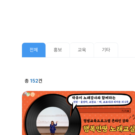
전체
홍보
교육
기타
총
152
건