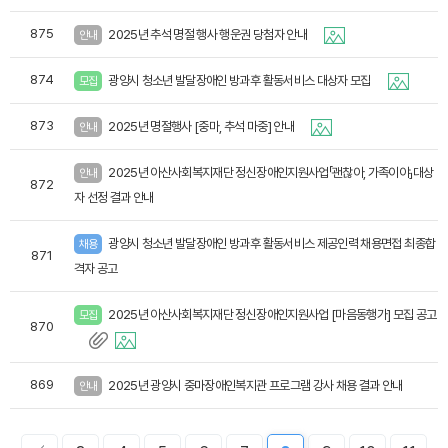
875
2025년 추석 명절 행사 행운권 당첨자 안내
안내
874
광양시 청소년 발달장애인 방과후 활동서비스 대상자 모집
모집
873
2025년 명절행사 [중마, 추석 마중] 안내
안내
2025년 아산사회복지재단 정신장애인지원사업「괜찮아, 가족이야」대상
안내
872
자 선정 결과 안내
광양시 청소년 발달장애인 방과후 활동서비스 제공인력 채용면접 최종합
채용
871
격자 공고
2025년 아산사회복지재단 정신장애인지원사업 [마음동행가] 모집 공고
모집
870
869
2025년 광양시 중마장애인복지관 프로그램 강사 채용 결과 안내
안내