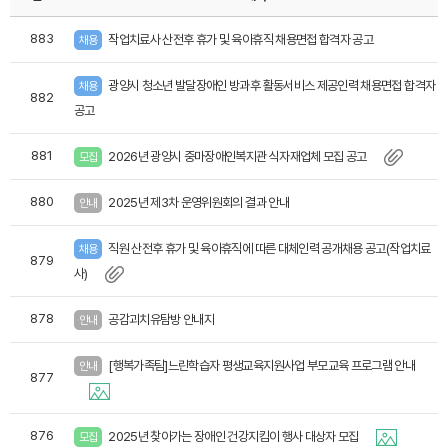
883
작업치료사 산전후 휴가 및 육아휴직 채용면접 합격자 공고
채용
광양시 청소년 발달장애인 방과후 활동서비스 제공인력 채용면접 합격자
채용
882
공고
881
2026년 광양시 중마장애인복지관 식자재업체 모집 공고
모집
880
2025년 제3차 운영위원회의 결과 안내
안내
직원 산전후 휴가 및 육아휴직에 따른 대체인력 공개채용 공고(작업치료
채용
879
사)
878
공감괴치유탐방 안내지
안내
[행복가족팀]느린학습자 평생교육지원사업 부모교육 프로그램 안내
안내
877
876
2025년 찾아가는 장애인 건강지킴이 행사 대상자 모집
모집