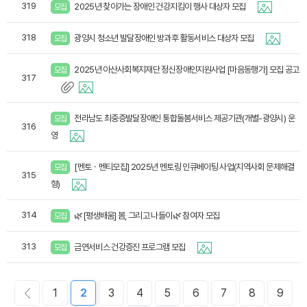
319
2025년 찾아가는 장애인 건강지킴이 행사 대상자 모집
모집
318
광양시 청소년 발달장애인 방과후 활동서비스 대상자 모집
모집
2025년 아산사회복지재단 정신장애인지원사업 [마음동행가] 모집 공고
모집
317
전라남도 최중증발달장애인 통합돌봄서비스 제공기관(개별-광양시) 운
모집
316
영
[멘토ㆍ멘티모집] 2025년 멘토링 인큐베이팅 사업(지역사회 문제해결
모집
315
형)
314
🌿[평생배움] 봄, 그리고 나들이🌿 참여자 모집
모집
313
금연서비스 건강증진 프로그램 모집
모집
1
2
3
4
5
6
7
8
9