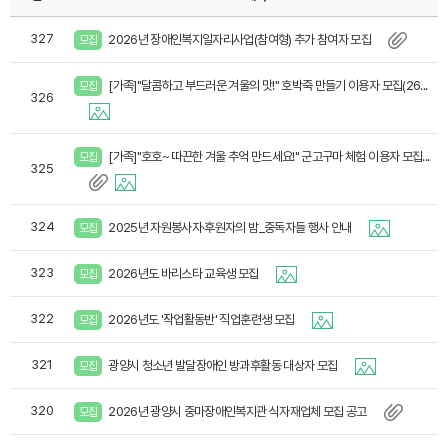
327
2026년 장애인복지일자리사업(참여형) 추가 참여자 모집
모집
[가족]"달콤하고 부드러운 겨울의 맛!" 호박죽 만들기 이용자 모집(26...
모집
326
[가족]"호호~ 따끈한 겨울 추억 만드세요!" 군고구마 체험 이용자 모집...
모집
325
324
2025년 자원봉사자·후원자의 밤_중독자들 행사 안내
모집
323
2026년도 바리스타 교육생 모집
모집
322
2026년도 '작업활동반' 직업훈련생 모집
모집
321
광양시 청소년 발달장애인 방과후활동 대상자 모집
모집
320
2026년 광양시 중마장애인복지관 식자재업체 모집 공고
모집