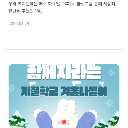
우리 복지관에는 매주 화요일 오후2시 블로그를 통해 세상과 소통하는 "함께쓰는블로그"동아리가 있습니다.
유난히 추웠던 1월,
우리 회원님들의 서로의 온기로 소소하지만 따뜻한 기록들을 차곡차곡 쌓아갔습니다.
2026.01.29
그 이야기를 전해드립니다.
🌱"반가워요, 새식구!" - 신입...