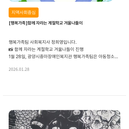
지역사회중심
[행복가족]함께 자라는 계절학교 겨울나들이
행복가족팀 사회복지사 정희영입니다.
📸 함께 자라는 계절학교 겨울나들이 진행
1월 28일, 광양시중마장애인복지관 행복가족팀은 아동청소년지원사업의 일환으로
‘함께 자라는 계절학교 겨울나들이’를 진행하였습니다.
2026.01.28
이날 아이들은 삼무루지새싹삼 농원에 도착하여
현수막을 재활용해 만든 파우치를 직접 꾸며보는 체험과
협동심을...