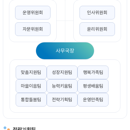
운영위원회
인사위원회
자문위원회
윤리위원회
사무국장
맞춤지원팀
성장지원팀
행복가족팀
마을이음팀
능력키움팀
평생배움팀
통합돌봄팀
전략기획팀
운영만족팀
전략기획팀