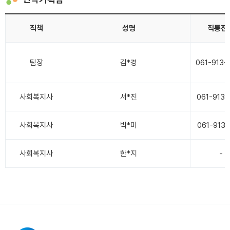
직책
성명
직통전
팀장
김*경
061-913-
사회복지사
서*진
061-913-
사회복지사
박*미
061-913-
사회복지사
한*지
-