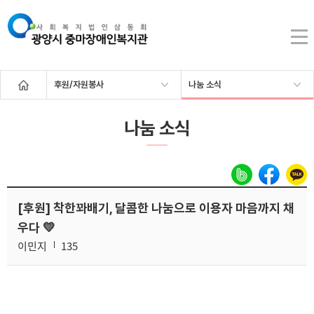
후원/자원봉사
나눔 소식
나눔 소식
[후원] 착한꽈배기, 달콤한 나눔으로 이용자 마음까지 채
우다 💛
이민지
135