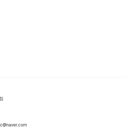
침
swc@naver.com