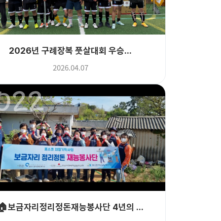
2026년 구례장복 풋살대회 우승...
2026.04.07
🏠보금자리정리정돈재능봉사단 4년의 ...