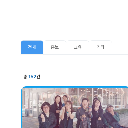
전체
홍보
교육
기타
총
152
건