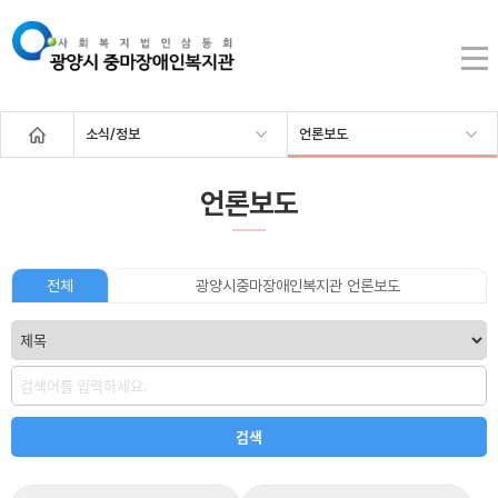
소식/정보
언론보도
언론보도
전체
광양시중마장애인복지관 언론보도