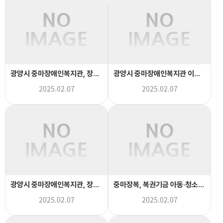
광양시 중마장애인복지관, 장애인...
광양시 중마장애인복지관 이청실 씨...
2025.02.07
2025.02.07
광양시 중마장애인복지관, 장애·비�...
중마장복, 복권기금 아동·청소년 돌...
2025.02.07
2025.02.07