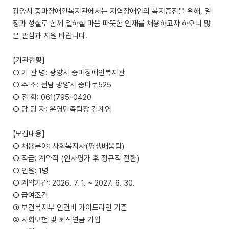
광양시 중마장애인복지관에서는 지역장애인의 복지증진을 위해, 열
정과 성실로 함께 일하실 마음 따뜻한 인재를 채용하고자 하오니 많
은 관심과 지원 바랍니다.
【기관현황】
○ 기 관 명: 광양시 중마장애인복지관
○ 주 소: 전남 광양시 중마로525
○ 전 화: 061)795-0420
○ 담 당 자: 운영만족팀장 김계연
【모집내용】
○ 채용분야: 사회복지사(평생배움팀)
○ 직급: 계약직 (인사평가 후 정규직 전환)
○ 인원: 1명
○ 계약기간: 2026. 7. 1. ~ 2027. 6. 30.
○ 급여조건
① 보건복지부 인건비 가이드라인 기준
② 사회보험 및 퇴직연금 가입