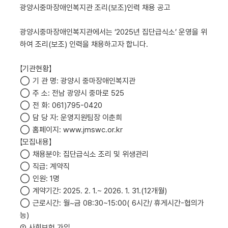
광양시중마장애인복지관 조리
(
보조
)
인력 채용 공고
광양시중마장애인복지관에서는
‘2025
년 집단급식소
’
운영을 위
하여 조리(보조) 인력을 채용하고자 합니다
.
【기관현황】
◯ 기 관 명
:
광양시 중마장애인복지관
◯ 주 소
:
전남 광양시 중마로 525
◯ 전 화
: 061)795-0420
◯ 담 당 자
:
운영지원팀장 이춘희
◯ 홈페이지
:
www.jmswc.or.kr
【모집내용】
◯ 채용분야
:
집단급식소 조리 및 위생관리
◯ 직급
:
계약직
◯ 인원
:
1명
◯ 계약기간
: 2025. 2. 1.~ 2026. 1. 31.(12
개월
)
◯ 근로시간
:
월
~
금
08:30~15:00( 6
시간
/
휴게시간-협의가
능)
② 사회보험 가입