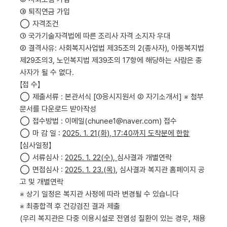
③ 퇴직연금 가입
◯ 자격조건
① 국가기술자격법에 따른 조리사 자격 소지자 우대
② 결격사유
:
사회복지사업법 제
35
조의
2(
종사자
),
아동복지법
제
29
조의
3,
노인복지법 제
39
조의
17
항에 해당하는 사람은 종
사자가 될 수 없다
.
【접 수】
◯ 제출서류
:
본관서식
[
①응시지원서 ② 자기소개서
]
※ 첨부
문서를 다운로드 받아작성
◯ 접수방법
:
이메일
(chunee1@naver.com)
접수
◯ 마 감 일
:
2025. 1. 21(화
), 17:40
까지 도착분에 한함
【심사일정】
◯ 서류심사
:
2025. 1. 22(수
),
심사결과 개별연락
◯ 면접심사
:
2025. 1. 23.(목
)
,
심사결과 복지관 홈페이지 공
고 및 개별연락
※ 상기 일정은 복지관 사정에 따라 변경될 수 있습니다
​※ 최종합격 후 건강검진 결과 제출
(
우리 복지관은 다중 이용시설로 전염성 질환이 있는 경우
,
채용