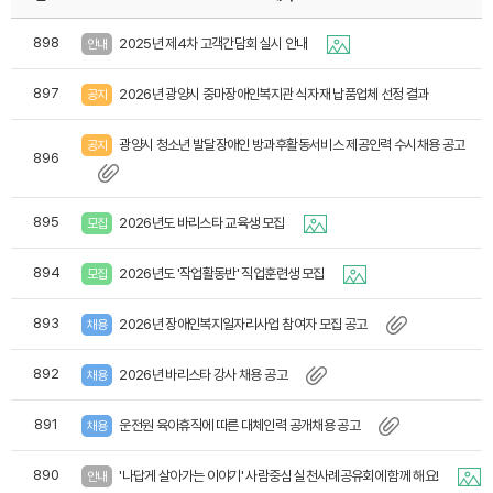
898
2025년 제4차 고객간담회 실시 안내
안내
897
2026년 광양시 중마장애인복지관 식자재 납품업체 선정 결과
공지
광양시 청소년 발달장애인 방과후활동서비스 제공인력 수시채용 공고
공지
896
895
2026년도 바리스타 교육생 모집
모집
894
2026년도 '작업활동반' 직업훈련생 모집
모집
893
2026년 장애인복지일자리사업 참여자 모집 공고
채용
892
2026년 바리스타 강사 채용 공고
채용
891
운전원 육아휴직에 따른 대체인력 공개채용 공고
채용
890
'나답게 살아가는 이야기' 사람중심 실천사례공유회에 함께 해요!
안내