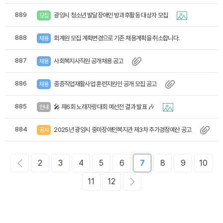
889
광양시 청소년 발달장애인 방과후활동 대상자 모집
모집
888
회계원 모집 계획변경으로 기존 채용계획을 취소합니다.
채용
887
사회복지사직원 공개채용 공고
채용
886
중증직업재활사업 훈련지원인 공개 모집 공고
채용
885
🎤 제6회 노래자랑대회 예선전 결과 발표 🎶
안내
884
2025년 광양시 중마장애인복지관 제3차 추가경정예산 공고
공지
2
3
4
5
6
7
8
9
10
11
12