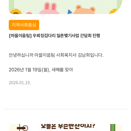
지역사회중심
[마을이음팀] 우뢰징검다리 일촌맺기사업 간담회 진행
안녕하십니까 마을이음팀 사회복지사 김남희입니다.
2026년 1월 19일(월), 새해를 맞아
우뢰징검다리 봉사단과 함께 일촌맺기사업 간담회를 진행했습니다.
2026.01.19.
복지관 회의장에 모여 2025년도를 돌아보고,
2026년 활동방향과 보완사항에 대해 함께 논의했습니다.
💡일촌맺기사업이란?
재가 이용자 가정에 정기적으로...