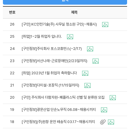
번호
제목
26
[구인] KC안전기술(주) 사무실 청소원 구인(~채용시)
25
[취업]1~2월 취업자 입니다.
24
[구인정보]주식회사 포스코휴먼스(~2/17)
23
[구인정보]서산나래-근로장애인(2/23일까지)
22
[취업] 2023년 1월 취업자 축하합니다
21
[구인정보]다미설-포장직 (11/15일까지)
20
[구인] 주식회사 더함자원-폐플라스틱 선별 및 분류원 모집
19
[구인정보]광문산업 단순노무직 06.08~채용시까지
18
[구인정보](주)원창 운전 배송직 03.17~채용시까지