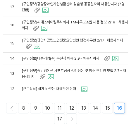
[구인정보]광양장애인자립생활센터 맞춤형 공공일자리 채용합니다.(7명
17
긴급)
[구인정보]씨에스쉐어링주식회사 TM사무보조원 채용 정보 2/18~ 채용시
16
까지
[구인정보]광양시공립노인전문요양병원 행정사무원 2/17~채용시까지
15
14
[구인정보]태흥기업(주) 운전직 채용 2.9~ 채용시까지
[구인정보]승비엠에쓰 시멘트공장 정리정돈 및 청소 관리원 모집 2.7~ 채
13
용시까지
12
[근로상식] 쉽게 바꾸는 채용관련 단어
8
9
10
11
12
13
14
15
16
17