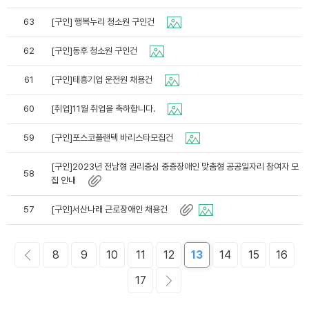
63
[구인] 행복누리 청소원 구인건
62
[구인]동후 청소원 구인건
61
[구인]태흥기업 운전원 채용건
60
[취업]11월 취업을 축하합니다.
59
[구인]포스코플랜텍 바리스타모집건
[구인]2023년 전남형 권리중심 중증장애인 맞춤형 공공일자리 참여자 모
58
집 안내
57
[구인]서산나래 근로장애인 채용건
8
9
10
11
12
13
14
15
16
17