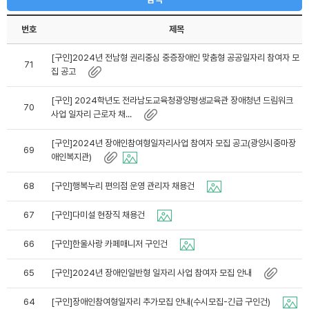
번호
제목
[구인]2024년 전남형 권리중심 중증장애인 맞춤형 공공일자리 참여자 모
71
집 공고
[구인] 2024학년도 전라남도교육청광양평생교육관 장애청년 드림워크
70
사업 일자리 근로자 채...
[구인]2024년 장애인참여형일자리사업 참여자 모집 공고(광양시중마장
69
애인복지관)
68
[구인]행복누리 편의점 운영 관리자 채용건
67
[구인]다미설 현장직 채용건
66
[구인]한울사랑 카페매니저 구인건
65
[구인]2024년 장애인일반형 일자리 사업 참여자 모집 안내
64
[구인]장애인참여형일자리 추가모집 안내(수시모집-긴급 구인건)