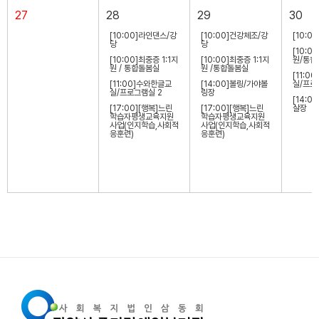
27
28
29
30
[10:00]라인댄스/강
[10:00]건강체조/강
[10:0
당
당
[10:0
[10:00]최중증 1:1지
[10:00]최중증 1:1지
원/통합
원 / 통합돌봄실
원 /통합돌봄실
[11:0
[11:00]수와한글교
[14:00]볼링/가야볼
실/프로
실/프로그램실 2
링장
[14:0
[17:00][행복]느린
[17:00][행복]느린
살장
학습자평생교육지원
학습자평생교육지원
사업(인지학습,사회적
사업(인지학습,사회적
응훈련)
응훈련)