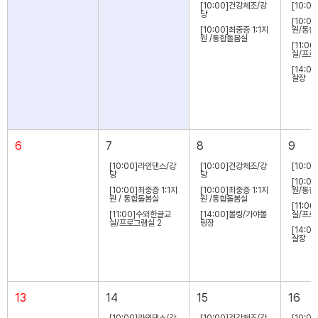
[10:00]건강체조/강
[10:0
당
[10:0
[10:00]최중증 1:1지
원/통합
원 /통합돌봄실
[11:0
실/프로
[14:0
살장
6
7
8
9
[10:00]라인댄스/강
[10:00]건강체조/강
[10:0
당
당
[10:0
[10:00]최중증 1:1지
[10:00]최중증 1:1지
원/통합
원 / 통합돌봄실
원 /통합돌봄실
[11:0
[11:00]수와한글교
[14:00]볼링/가야볼
실/프로
실/프로그램실 2
링장
[14:0
살장
13
14
15
16
[10:00]라인댄스/강
[10:00]건강체조/강
[10:0