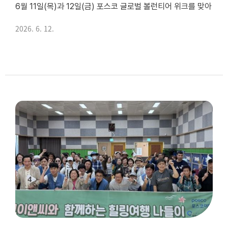
6월 11일(목)과 12일(금) 포스코 글로벌 볼런티어 위크를 맞아
2026. 6. 12.
포스코 품질기술부와 함께 재가장애인을 위한 “행복하게! 즐겁게! 다같이 물김치!” 나눔 행사를 진행했습니다.
이번 행사는 포스코 1%나눔재단의 ‘체인지 마이 타운...