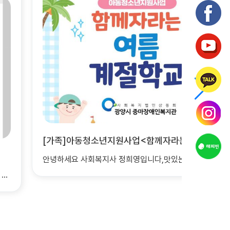
[가족]아동청소년지원사업<함께자라는여름계절학교> 진행되었습니다.
2026년 7월 탁구교실 진행사진^^
사 정희영입니다,맛있는 추억과 행복 가득했던 '함께자라는 계절학교'를 마..
안녕하십니까 평생배움팀 임채홍입니다.^^ 전라남도장애인체육회에서 후원하여 진행하는 탁구교..