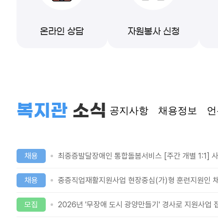
온라인 상담
자원봉사 신청
복지관
소식
공지사항
채용정보
언
채용
최중증발달장애인 통합돌봄서비스 [주간 개별 1:1] 
채용
중증직업재활지원사업 현장중심(가)형 훈련지원인 채
모집
2026년 '무장애 도시 광양만들기' 경사로 지원사업 