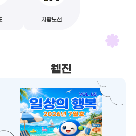
표
차량노선
웹진