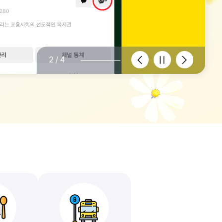
이
정
다
2/4
전
지
음